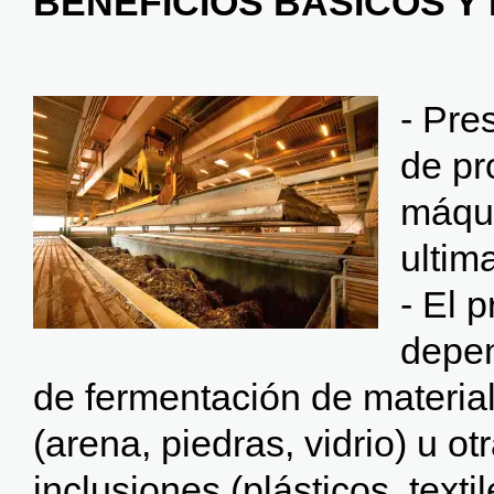
BENEFICIOS BÁSICOS Y 
- Pre
de pr
máqui
ultim
- El 
depen
de fermentación de material
(arena, piedras, vidrio) u ot
inclusiones (plásticos, textil