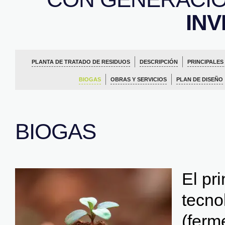
IN
PLANTA DE TRATADO DE RESIDUOS
DESCRIPCIÓN
PRINCIPALE
BIOGAS
OBRAS Y SERVICIOS
PLAN DE DISEÑO
BIOGAS
El pr
tecno
(ferm